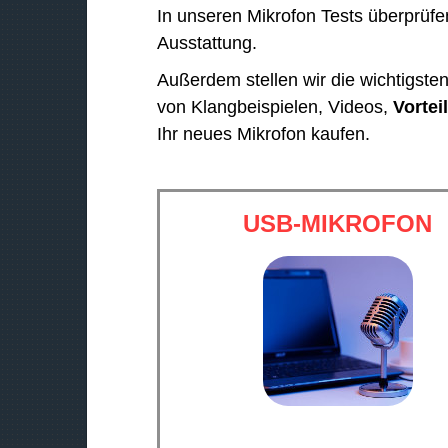
u
In unseren Mikrofon Tests überprüfe
t
Ausstattung.
s
Außerdem stellen wir die wichtigst
t
von Klangbeispielen, Videos,
Vortei
ä
Ihr neues Mikrofon kaufen.
r
k
e
USB-MIKROFON
z
u
r
e
g
e
l
n
.