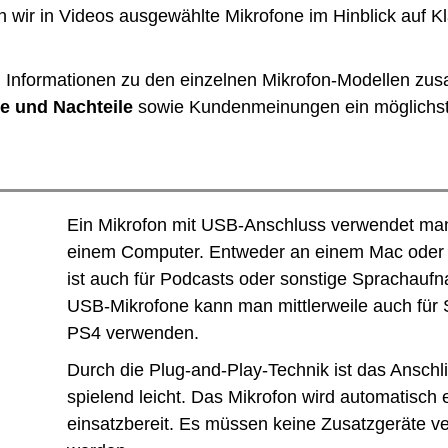
u
n wir in Videos ausgewählte Mikrofone im Hinblick auf Kl
t
s
en Informationen zu den einzelnen Mikrofon-Modellen z
t
le und Nachteile
sowie Kundenmeinungen ein möglichst 
ä
r
k
e
Ein Mikrofon mit USB-Anschluss verwendet man
z
einem Computer. Entweder an einem Mac oder 
u
ist auch für Podcasts oder sonstige Sprachauf
r
USB-Mikrofone kann man mittlerweile auch für 
e
PS4 verwenden.
g
e
Durch die Plug-and-Play-Technik ist das Anschli
l
spielend leicht. Das Mikrofon wird automatisch e
n
einsatzbereit. Es müssen keine Zusatzgeräte ver
.