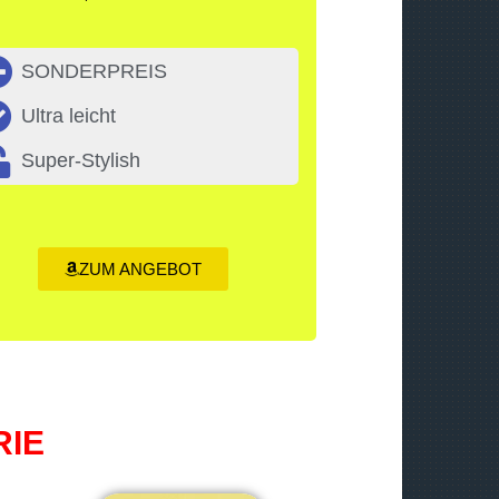
t
a
SONDERPREIS
s
t
Ultra leicht
e
Super-Stylish
n
H
o
c
ZUM ANGEBOT
h
/
R
u
n
RIE
t
e