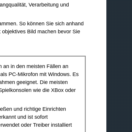
u
angqualität, Verarbeitung und
t
s
usammen. So können Sie sich anhand
t
objektives Bild machen bevor Sie
ä
r
k
e
 an in den meisten Fällen an
z
als PC-Mikrofon mit Windows. Es
u
nahmen geeignet. Die meisten
r
Spielkonsolen wie die XBox oder
e
g
e
eßen und richtige Einrichten
l
rkannt und ist sofort
n
wendet oder Treiber installiert
.