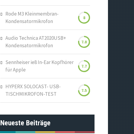
Rode M3 Kleinmembran-
8
Kondensatormikrofon
Audio Technica AT2020USB+
7.8
Kondensatormikrofon
Sennheiser ie8 In-Ear Kopfhörer
7.7
für Apple
HYPERX SOLOCAST- USB-
7.5
TISCHMIKROFON-TEST
Neueste Beiträge