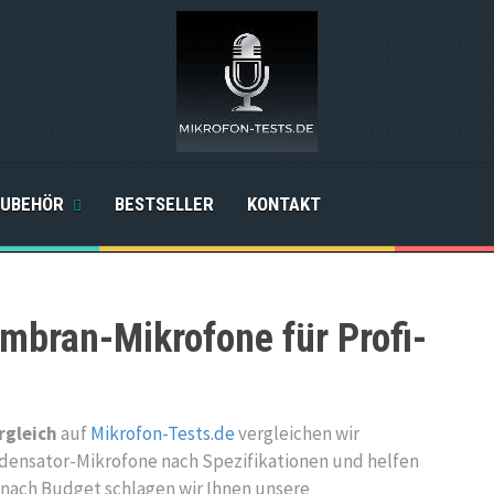
UBEHÖR
BESTSELLER
KONTAKT
mbran-Mikrofone für Profi-
gleich
auf
Mikrofon-Tests.de
vergleichen wir
densator-Mikrofone nach Spezifikationen und helfen
Je nach Budget schlagen wir Ihnen unsere