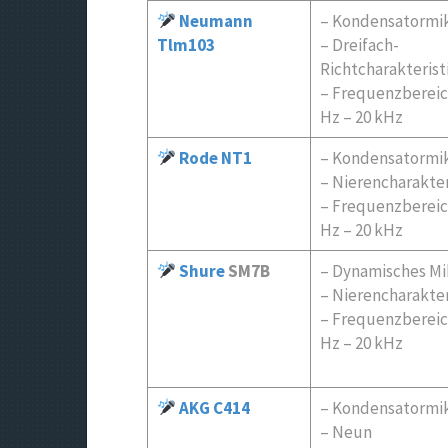
Neumann
– Kondensatormi
Tlm103
– Dreifach-
Richtcharakterist
– Frequenzbereic
Hz – 20 kHz
Rode NT1
– Kondensatormi
– Nierencharakter
– Frequenzbereic
Hz – 20 kHz
Shure
SM7B
– Dynamisches Mi
– Nierencharakter
– Frequenzbereic
Hz – 20 kHz
AKG C414
– Kondensatormi
– Neun