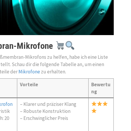
bran-Mikrofone
oßmembran-Mikrofons zu helfen, habe ich eine Liste
lt. Schau dir die folgende Tabelle an, um einen
teile der
Mikrofone
zu erhalten.
Vorteile
Bewertu
ng
krofon
– Klarer und präziser Klang
istik
– Robuste Konstruktion
h: 20
– Erschwinglicher Preis