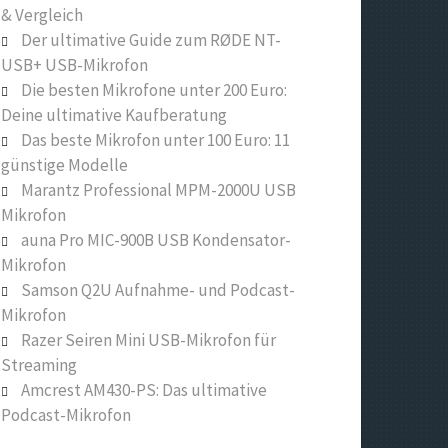
& Vergleich
Der ultimative Guide zum RØDE NT-
USB+ USB-Mikrofon
Die besten Mikrofone unter 200 Euro:
Deine ultimative Kaufberatung
Das beste Mikrofon unter 100 Euro: 11
günstige Modelle
Marantz Professional MPM-2000U USB
Mikrofon
auna Pro MIC-900B USB Kondensator-
Mikrofon
Samson Q2U Aufnahme- und Podcast-
Mikrofon
Razer Seiren Mini USB-Mikrofon für
Streaming
Amcrest AM430-PS: Das ultimative
Podcast-Mikrofon