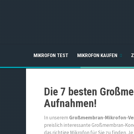
MIKROFON TEST
MIKROFON KAUFEN
Z
Die 7 besten Großme
Aufnahmen!
In unserem
Großmembran-Mikrofon-Ver
preislich interessante Großmembran-Kon
das richtige Mikrofon für Sie zu finden. 