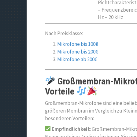
Richtcharakterist
– Frequenzbereic
Hz – 20 kHz
Nach Preisklasse:
Mikrofone bis 100€
Mikrofone bis 200€
Mikrofone ab 200€
Großmembran-Mikrofo
Vorteile
Großmembran-Mikrofone sind eine beliebt
größeren Membran im Vergleich zu Klein
besonderen Vorteilen:
Empfindlichkeit
: Großmembran-Mikrof
Nuancen deiner Audioaufnahmen. Sie sin