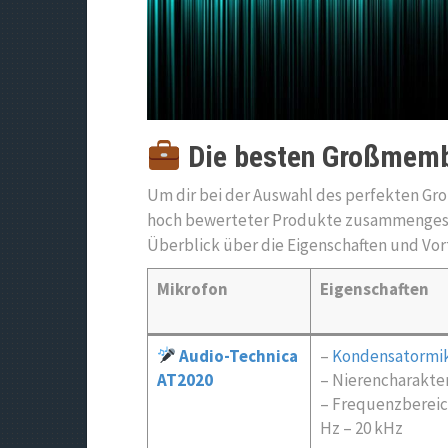
Die besten Großmem
Um dir bei der Auswahl des perfekten Gr
hoch bewerteter Produkte zusammengestel
Überblick über die Eigenschaften und Vor
Mikrofon
Eigenschaften
Audio-Technica
–
Kondensatormi
AT2020
– Nierencharakter
– Frequenzbereic
Hz – 20 kHz