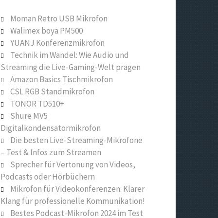
Moman Retro USB Mikrofon
Walimex boya PM500
YUANJ Konferenzmikrofon
Technik im Wandel: Wie Audio und
Streaming die Live-Gaming-Welt prägen
Amazon Basics Tischmikrofon
CSL RGB Standmikrofon
TONOR TD510+
Shure MV5
Digitalkondensatormikrofon
Die besten Live-Streaming-Mikrofone
– Test & Infos zum Streamen
Sprecher für Vertonung von Videos,
Podcasts oder Hörbüchern
Mikrofon für Videokonferenzen: Klarer
Klang für professionelle Kommunikation!
Bestes Podcast-Mikrofon 2024 im Test