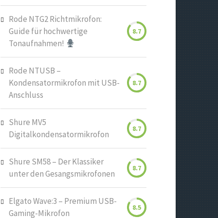
Rode NTG2 Richtmikrofon:
Guide für hochwertige
8.7
Tonaufnahmen!
Rode NTUSB –
Kondensatormikrofon mit USB-
8.7
Anschluss
Shure MV5
8.7
Digitalkondensatormikrofon
Shure SM58 – Der Klassiker
8.7
unter den Gesangsmikrofonen
Elgato Wave:3 – Premium USB-
8.5
Gaming-Mikrofon