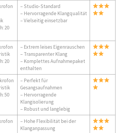
krofon
– Studio-Standard
– Hervorragende Klangqualität
ik
– Vielseitig einsetzbar
h: 20
krofon
– Extrem leises Eigenrauschen
istik
– Transparenter Klang
h: 20
– Komplettes Aufnahmepaket
enthalten
krofon
– Perfekt für
istik
Gesangsaufnahmen
h: 50
– Hervorragende
Klangisolierung
– Robust und langlebig
krofon
– Hohe Flexibilität bei der
Klanganpassung