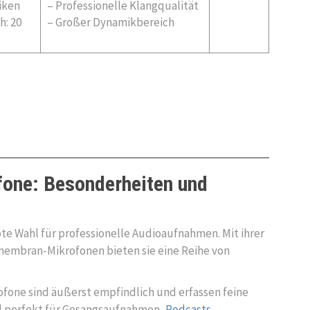
iken
– Professionelle Klangqualität
h: 20
– Großer Dynamikbereich
ne: Besonderheiten und
e Wahl für professionelle Audioaufnahmen. Mit ihrer
membran-Mikrofonen bieten sie eine Reihe von
one sind äußerst empfindlich und erfassen feine
d perfekt für Gesangsaufnahmen,
Podcasts
,