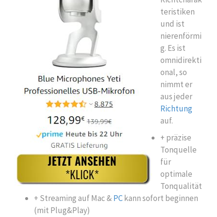
teristiken
und ist
nierenförmi
g. Es ist
omnidirekti
onal, so
nimmt er
aus jeder
Richtung
auf.
+ präzise
Tonquelle
für
optimale
Tonqualität
+ Streaming auf Mac &
PC
kann sofort beginnen
(mit Plug&Play)