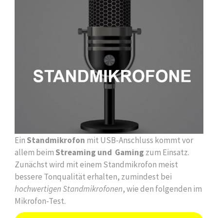
Ein
Standmikrofon
mit USB-Anschluss kommt vor
allem beim
Streaming und Gaming
zum Einsatz.
Zunächst wird mit einem Standmikrofon meist
bessere Tonqualität erhalten, zumindest bei
hochwertigen Standmikrofonen
, wie den folgenden im
Mikrofon-Test.