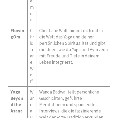
a
m
e
n
Flowin
C
Christiane Wolff nimmt dich mit in
gOm
hr
die Welt des Yoga und deiner
is
persönlichen Spiritualität und gibt
ti
dir Ideen, wie du Yoga und Ayurveda
an
mit Freude und Tiefe in deinem
e
Leben integrierst.
W
ol
ff
Yoga
W
Wanda Badwal teilt persönliche
Beyon
an
Geschichten, geführte
d the
d
Meditationen und spannende
Asana
a
Interviews, die die faszinierende
B
Welt der Yoga-Tradition erkunden