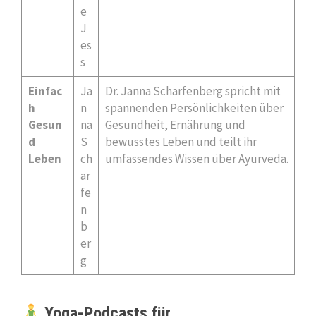
e
J
es
s
Einfac
Ja
Dr. Janna Scharfenberg spricht mit
h
n
spannenden Persönlichkeiten über
Gesun
na
Gesundheit, Ernährung und
d
S
bewusstes Leben und teilt ihr
Leben
ch
umfassendes Wissen über Ayurveda.
ar
fe
n
b
er
g
Yoga-Podcasts für