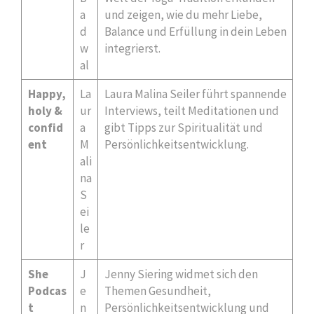
a
und zeigen, wie du mehr Liebe,
d
Balance und Erfüllung in dein Leben
w
integrierst.
al
Happy,
La
Laura Malina Seiler führt spannende
holy &
ur
Interviews, teilt Meditationen und
confid
a
gibt Tipps zur Spiritualität und
ent
M
Persönlichkeitsentwicklung.
ali
na
S
ei
le
r
She
J
Jenny Siering widmet sich den
Podcas
e
Themen Gesundheit,
t
n
Persönlichkeitsentwicklung und