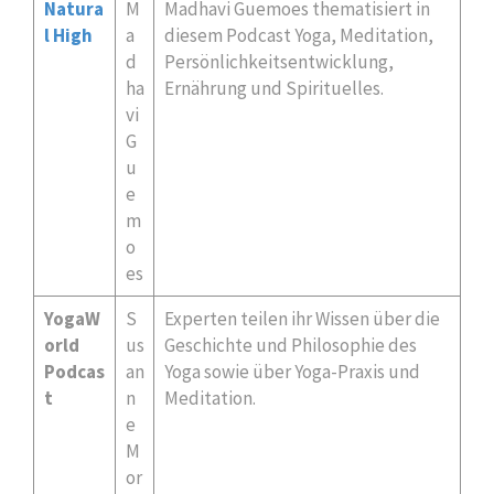
Natura
M
Madhavi Guemoes thematisiert in
l High
a
diesem Podcast Yoga, Meditation,
d
Persönlichkeitsentwicklung,
ha
Ernährung und Spirituelles.
vi
G
u
e
m
o
es
YogaW
S
Experten teilen ihr Wissen über die
orld
us
Geschichte und Philosophie des
Podcas
an
Yoga sowie über Yoga-Praxis und
t
n
Meditation.
e
M
or