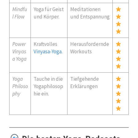
Mindfu
Yoga für Geist
Meditationen
l Flow
und Körper.
und Entspannung
Power
Kraftvolles
Herausfordernde
Vinyas
Vinyasa-Yoga.
Workouts
a Yoga
Yoga
Tauche in die
Tiefgehende
Philoso
Yogaphilosop
Erklärungen
phy
hie ein.