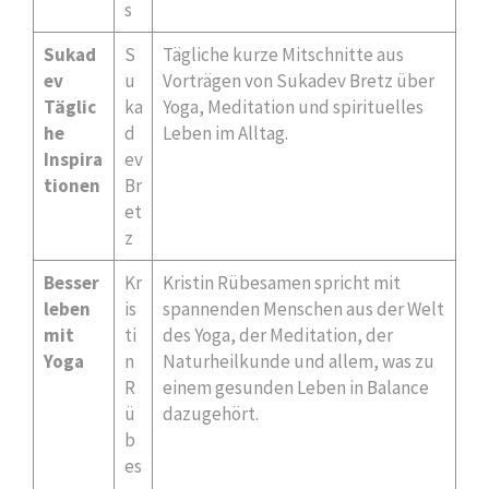
s
Sukad
S
Tägliche kurze Mitschnitte aus
ev
u
Vorträgen von Sukadev Bretz über
Täglic
ka
Yoga, Meditation und spirituelles
he
d
Leben im Alltag.
Inspira
ev
tionen
Br
et
z
Besser
Kr
Kristin Rübesamen spricht mit
leben
is
spannenden Menschen aus der Welt
mit
ti
des Yoga, der Meditation, der
Yoga
n
Naturheilkunde und allem, was zu
R
einem gesunden Leben in Balance
ü
dazugehört.
b
es