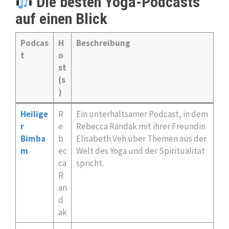
Die besten Yoga-Podcasts
auf einen Blick
Podcas
H
Beschreibung
t
o
st
(s
)
Heilige
R
Ein unterhaltsamer Podcast, in dem
r
e
Rebecca Randak mit ihrer Freundin
Bimba
b
Elisabeth Veh über Themen aus der
m
ec
Welt des Yoga und der Spiritualität
ca
spricht.
R
an
d
ak