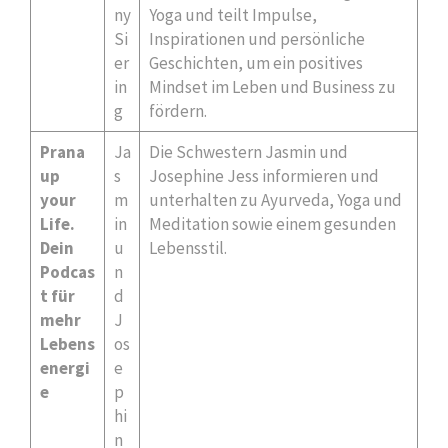
ny
Yoga und teilt Impulse,
Si
Inspirationen und persönliche
er
Geschichten, um ein positives
in
Mindset im Leben und Business zu
g
fördern.
Prana
Ja
Die Schwestern Jasmin und
up
s
Josephine Jess informieren und
your
m
unterhalten zu Ayurveda, Yoga und
Life.
in
Meditation sowie einem gesunden
Dein
u
Lebensstil.
Podcas
n
t für
d
mehr
J
Lebens
os
energi
e
e
p
hi
n